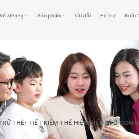
Về 3Gang
Sản phẩm
Ưu đãi
Hỗ trợ
Kiến 
TRỮ THẺ:
TIẾT KIỆM THỂ HIỆN ĐIỀU GÌ Ở CON 