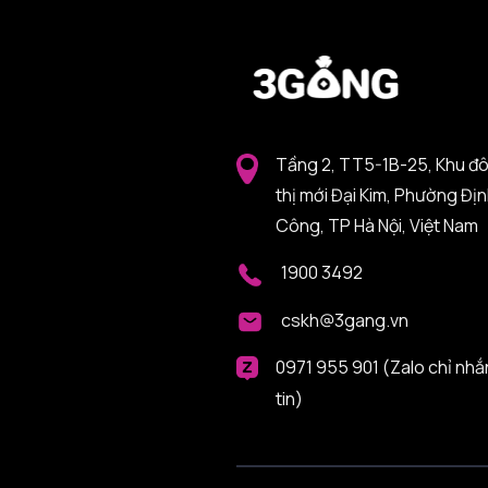
Tầng 2, TT5-1B-25, Khu đ
thị mới Đại Kim, Phường Đị
Công, TP Hà Nội, Việt Nam
1900 3492
cskh@3gang.vn
0971 955 901 (Zalo chỉ nhắ
tin)