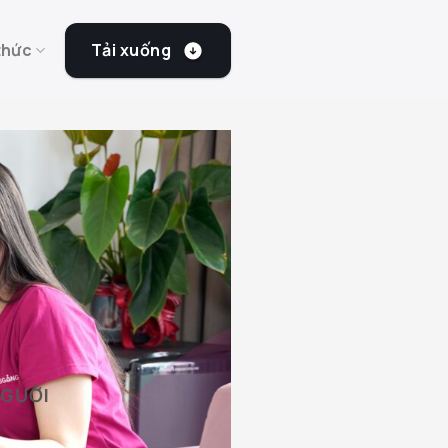
Tải xuống
thức
NGƯỜI