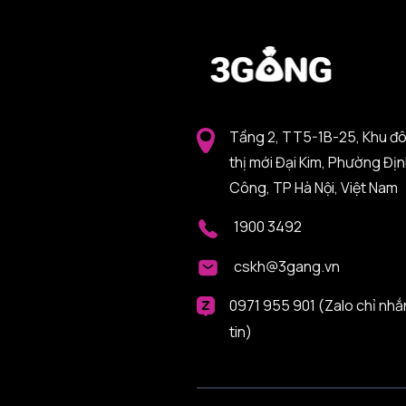
Tầng 2, TT5-1B-25, Khu đ
thị mới Đại Kim, Phường Đị
Công, TP Hà Nội, Việt Nam
1900 3492
cskh@3gang.vn
0971 955 901 (Zalo chỉ nhắ
tin)