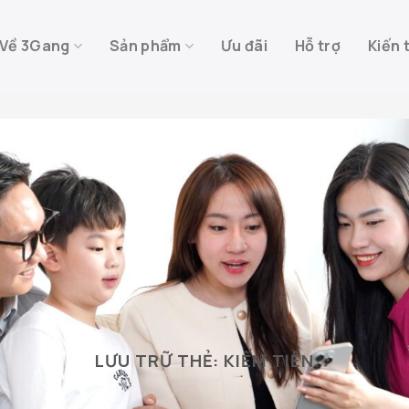
Về 3Gang
Sản phẩm
Ưu đãi
Hỗ trợ
Kiến 
LƯU TRỮ THẺ:
KIẾM TIỀN