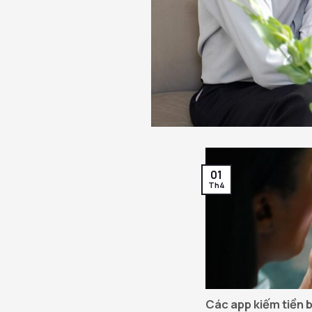
01
Th4
Các app kiếm tiền 