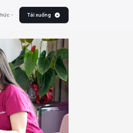
Tải xuống
thức