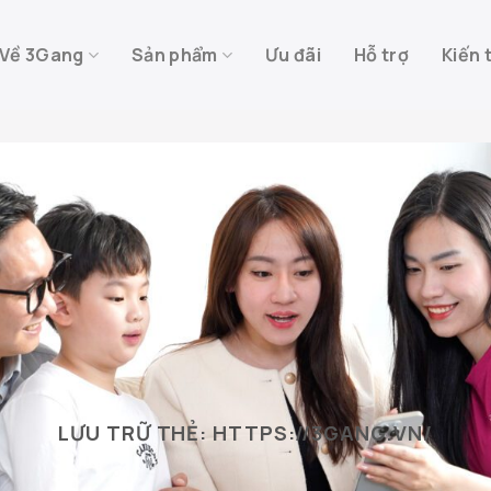
Về 3Gang
Sản phẩm
Ưu đãi
Hỗ trợ
Kiến 
LƯU TRỮ THẺ:
HTTPS://3GANG.VN/