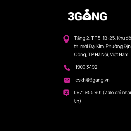
Tầng 2, TT5-1B-25, Khu đ
thị mới Đại Kim, Phường Đị
Công, TP Hà Nội, Việt Nam
1900 3492
cskh@3gang.vn
0971 955 901 (Zalo chỉ nhắ
tin)