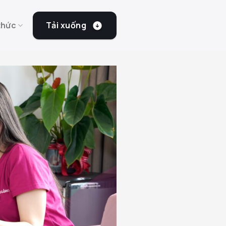
Tải xuống
thức