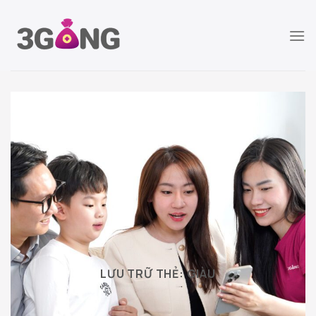
Chuyển
đến
nội
dung
LƯU TRỮ THẺ:
GIÀU