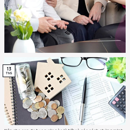
13
Th5