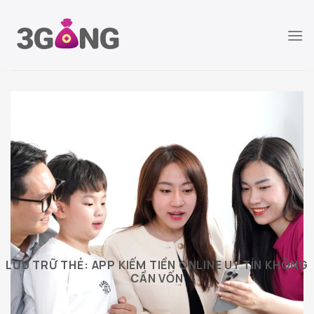
Chuyển
đến
nội
dung
LƯU TRỮ THẺ:
APP KIẾM TIỀN ONLINE UY TÍN KHÔNG
CẦN VỐN