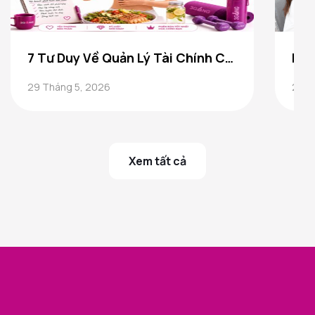
7 Tư Duy Về Quản Lý Tài Chính Cá Nhân Thay Đổi Cuộc Sống
29 Tháng 5, 2026
28 T
Xem tất cả