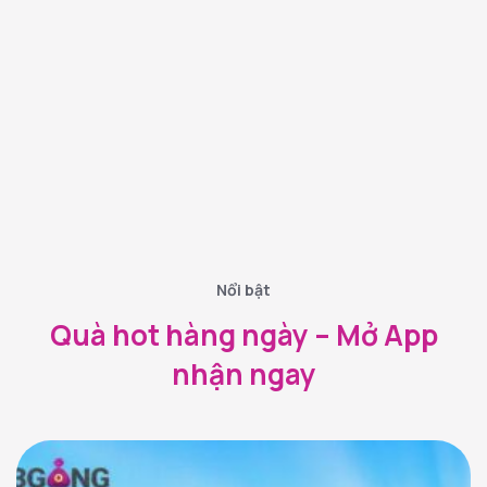
 toàn
giao dịch với 3Gang đều được
mật an toàn tuyệt đối. Thông
 minh bạch và được kiểm toán
AASC.
Nổi bật
Quà hot hàng ngày – Mở App
nhận ngay