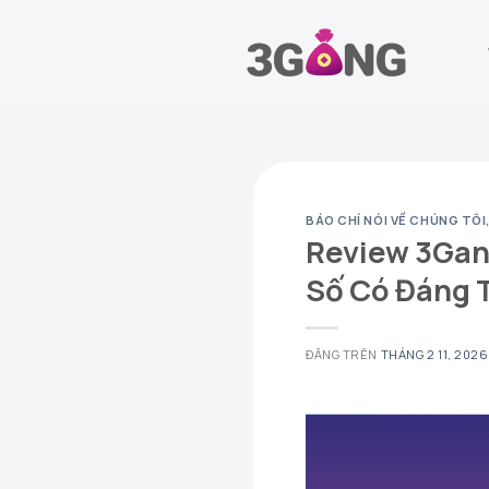
Chuyển
đến
nội
dung
BÁO CHÍ NÓI VỀ CHÚNG TÔI
Review 3Gan
Số Có Đáng 
ĐĂNG TRÊN
THÁNG 2 11, 2026