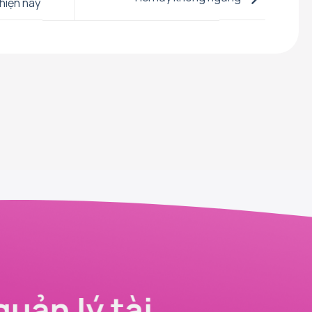
hiện nay
quản lý tài