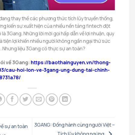
đang thay thế các phương thức tích lũy truyền thống,
ng kiến sự xuất hiện của nhiều nền tảng fintech đột
ó là 3Gang. Những lời mời gọi hấp dẫn về lợi nhuận, quy
và tiện lợi khiến nhiều người không ngần ngại thử sức
i. Nhưng liệu 3Gang có thực sự an toàn?
nói về 3Gang:
https://baothainguyen.vn/thong-
3/cau-hoi-lon-ve-3gang-ung-dung-tai-chinh-
8731a78/
3GANG: Đồng hành cùng người Việt –
ề sự an toàn
Tích lũy không ngừng