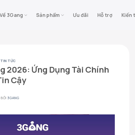
Về 3Gang
Sản phẩm
Ưu đãi
Hỗ trợ
Kiến 
,
TIN TỨC
g 2026: Ứng Dụng Tài Chính
Tin Cậy
BỞI
3GANG