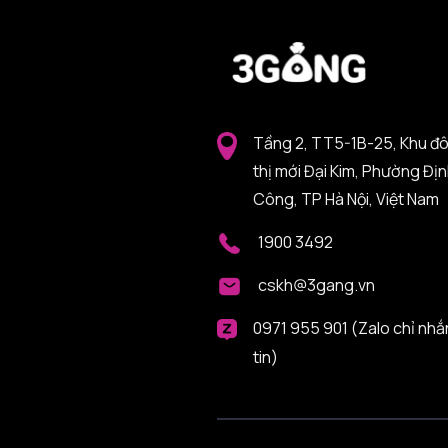
Tầng 2, TT5-1B-25, Khu đ
thị mới Đại Kim, Phường Đị
Công, TP Hà Nội, Việt Nam
1900 3492
cskh@3gang.vn
0971 955 901 (Zalo chỉ nhắ
tin)