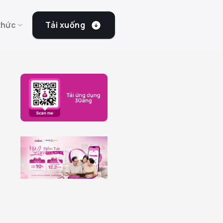
Tải xuống
thức