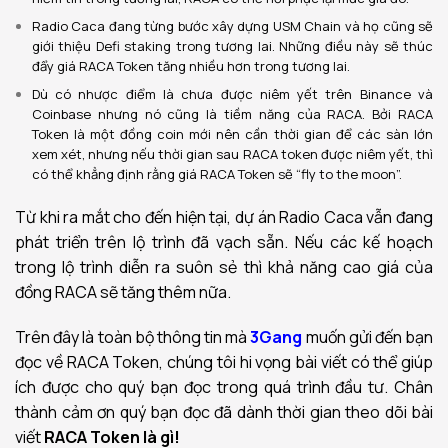
Radio Caca đang từng bước xây dựng USM Chain và họ cũng sẽ
giới thiệu Defi staking trong tương lai. Những điều này sẽ thúc
đẩy giá RACA Token tăng nhiều hơn trong tương lai.
Dù có nhược điểm là chưa được niêm yết trên Binance và
Coinbase nhưng nó cũng là tiềm năng của RACA. Bởi RACA
Token là một đồng coin mới nên cần thời gian để các sàn lớn
xem xét, nhưng nếu thời gian sau RACA token được niêm yết, thì
có thể khẳng định rằng giá RACA Token sẽ “fly to the moon”.
Từ khi ra mắt cho đến hiện tại, dự án Radio Caca vẫn đang
phát triển trên lộ trình đã vạch sẵn. Nếu các kế hoạch
trong lộ trình diễn ra suôn sẻ thì khả năng cao giá của
đồng RACA sẽ tăng thêm nữa.
Trên đây là toàn bộ thông tin mà
3Gang
muốn gửi đến bạn
đọc về RACA Token, chúng tôi hi vọng bài viết có thể giúp
ích được cho quý bạn đọc trong quá trình đầu tư. Chân
thành cảm ơn quý bạn đọc đã dành thời gian theo dõi bài
viết
RACA Token là gì!