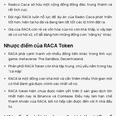
Radico Caca sở hữu một cộng đồng đông đảo, trung thành và
rất tích cực.
Đội ngũ RACA luôn nỗ lực để dự án của Radio Caca phát triển
tốt hơn, hiện tại họ đã và đang làm rất tốt các lộ trình đặt ra.
Giá của RACA còn rẻ và vốn hóa của nó còn khá thấp, vì vậy bạn
sẽ có cơ hội x2, x3 dễ dàng hơn những đồng coin “nặng ký” khác.
Nhược điểm của RACA Token
RACA phải cạnh tranh với nhiều đồng tiền khác trong lĩnh vực
game, metaverse: The Sandbox, Decentraland.
Phân phối RACA Token còn khá tập trung, chủ yếu nằm trong tay
“cá mập”.
RACA là một đồng coin khá mới và cần thêm nhiều thời gian mới
có thể đánh giá được chính xác nhất về nó.
RACA token hiện chưa được niêm yết trên 2 sàn giao dịch lớn
nhất hiện nay là Binance và Coinbase. Điều này làm hạn chế
thanh khoản của RACA, bởi nó tiếp cận được đến với ít nhà đầu
tư.