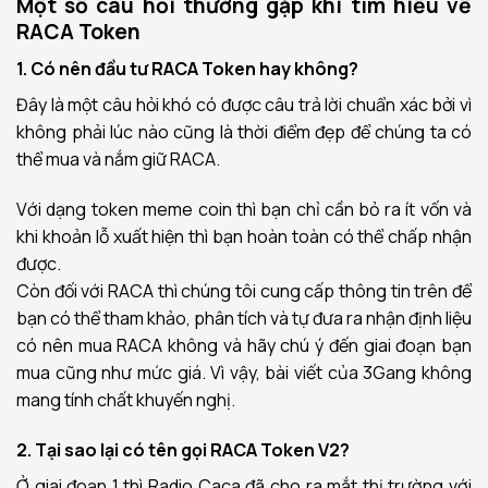
Một số câu hỏi thường gặp khi tìm hiểu về
RACA Token
1. Có nên đầu tư RACA Token hay không?
Đây là một câu hỏi khó có được câu trả lời chuẩn xác bởi vì
không phải lúc nào cũng là thời điểm đẹp để chúng ta có
thể mua và nắm giữ RACA.
Với dạng token meme coin thì bạn chỉ cần bỏ ra ít vốn và
khi khoản lỗ xuất hiện thì bạn hoàn toàn có thể chấp nhận
được.
Còn đối với RACA thì chúng tôi cung cấp thông tin trên để
bạn có thể tham khảo, phân tích và tự đưa ra nhận định liệu
có nên mua RACA không và hãy chú ý đến giai đoạn bạn
mua cũng như mức giá. Vì vậy, bài viết của 3Gang không
mang tính chất khuyến nghị.
2. Tại sao lại có tên gọi RACA Token V2?
Ở giai đoạn 1 thì Radio Caca đã cho ra mắt thị trường với