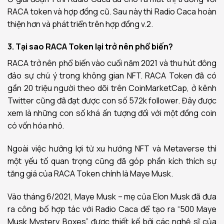
RACA token và hợp đồng cũ. Sau này thì Radio Caca hoàn
thiện hơn và phát triển trên hợp đồng v.2.
3. Tại sao RACA Token lại trở nên phổ biến?
RACA trở nên phổ biến vào cuối năm 2021 và thu hút đông
đảo sự chú ý trong không gian NFT. RACA Token đã có
gần 20 triệu người theo dõi trên CoinMarketCap, ở kênh
Twitter cũng đã đạt được con số 572k follower. Đây được
xem là những con số khá ấn tượng đối với một đồng coin
có vốn hóa nhỏ.
Ngoài việc hưởng lợi từ xu hướng NFT và Metaverse thì
một yếu tố quan trọng cũng đã góp phần kích thích sự
tăng giá của RACA Token chính là Maye Musk.
Vào tháng 6/2021, Maye Musk – mẹ của Elon Musk đã đưa
ra công bố hợp tác với Radio Caca để tạo ra “500 Maye
Musk Mystery Boxes” được thiết kế bởi các nghệ sĩ của