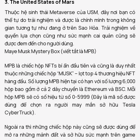
3. The United States of Mars
Thuộc hệ sinh thái Metaverse của USM, đây nơi bạn có
thể tự do trải nghiệm và được là chính mình trong không
gian tương tự như đang ở trên Sao Hỏa. Trải nghiệm về
quyền lựa chọn cũng như sức mạnh cai quản cũng sẽ
được đem đến cho người dùng.
Maye Musk Mystery Box (viết tắt là MPB)
MPB là chiếc hộp NFTs bí ẩn đầu tiên và cũng là duy nhất
thuộc những chiếc hộp “MUSK” – lọt top 4 thương hiệu NFT
hàng đầu. Số lượng MPB hiện tại có hạn với số lượng 6,000
hộp bao gồm ở cả 2 dây chuyền là Ethereum và BSC. Mỗi
hộp MPB sẽ có số hiệu từ số 0-5999 (Đây là mã số được
dùng để chọn ra người may mắn sở hữu Tesla
CyberTruck).
Ngoài ra thì những chiếc hộp này cũng sẽ được dùng để
mở ra những mảnh đất và sở hữu sức mạnh trên game