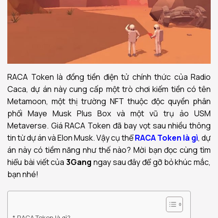
RACA Token là đồng tiền điện tử chính thức của Radio
Caca, dự án này cung cấp một trò chơi kiếm tiền có tên
Metamoon, một thị trường NFT thuộc độc quyền phân
phối Maye Musk Plus Box và một vũ trụ ảo USM
Metaverse. Giá RACA Token đã bay vọt sau nhiều thông
tin từ dự án và Elon Musk. Vậy cụ thể
RACA Token là gì
, dự
án này có tiềm năng như thế nào? Mời bạn đọc cùng tìm
hiểu bài viết của
3Gang
ngay sau đây để gỡ bỏ khúc mắc,
bạn nhé!
RACA Token là gì?