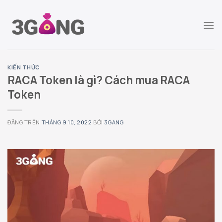
Chuyển
đến
nội
dung
KIẾN THỨC
RACA Token là gì? Cách mua RACA
Token
ĐĂNG TRÊN
THÁNG 9 10, 2022
BỞI
3GANG