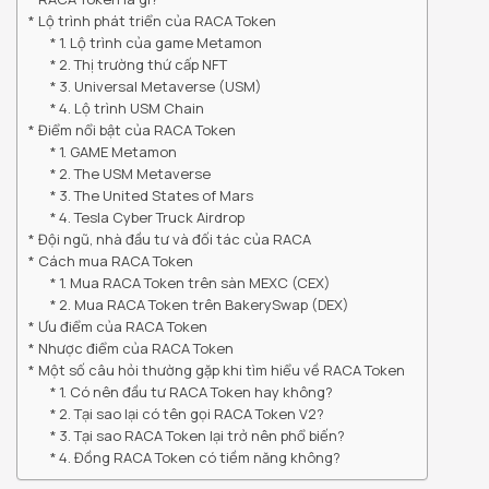
Lộ trình phát triển của RACA Token
1. Lộ trình của game Metamon
2. Thị trường thứ cấp NFT
3. Universal Metaverse (USM)
4. Lộ trình USM Chain
Điểm nổi bật của RACA Token
1. GAME Metamon
2. The USM Metaverse
3. The United States of Mars
4. Tesla Cyber Truck Airdrop
Đội ngũ, nhà đầu tư và đối tác của RACA
Cách mua RACA Token
1. Mua RACA Token trên sàn MEXC (CEX)
2. Mua RACA Token trên BakerySwap (DEX)
Ưu điểm của RACA Token
Nhược điểm của RACA Token
Một số câu hỏi thường gặp khi tìm hiểu về RACA Token
1. Có nên đầu tư RACA Token hay không?
2. Tại sao lại có tên gọi RACA Token V2?
3. Tại sao RACA Token lại trở nên phổ biến?
4. Đồng RACA Token có tiềm năng không?