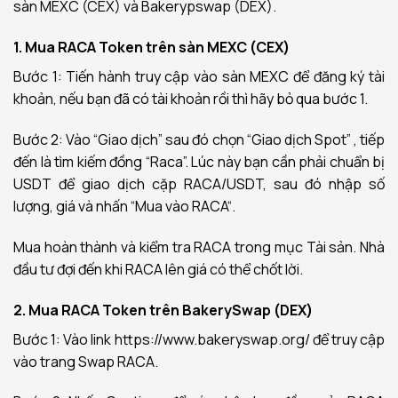
sàn MEXC (CEX) và Bakerypswap (DEX).
1. Mua RACA Token trên sàn MEXC (CEX)
Bước 1: Tiến hành truy cập vào sàn MEXC để đăng ký tài
khoản, nếu bạn đã có tài khoản rồi thì hãy bỏ qua bước 1.
Bước 2: Vào “Giao dịch” sau đó chọn “Giao dịch Spot” , tiếp
đến là tìm kiếm đồng “Raca”.
Lúc này bạn cần phải chuẩn bị
USDT để giao dịch cặp RACA/USDT, sau đó
nhập số
lượng, giá và nhấn “Mua vào RACA“.
Mua hoàn thành và kiểm tra RACA trong mục Tài sản. Nhà
đầu tư đợi đến khi RACA lên giá có thể chốt lời.
2. Mua RACA Token trên BakerySwap (DEX)
Bước 1: Vào link https://www.bakeryswap.org/ để truy cập
vào trang Swap RACA.