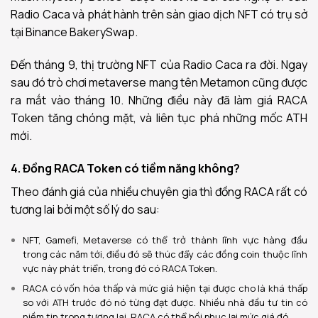
Radio Caca và phát hành trên sàn giao dịch NFT có trụ sở
tại Binance BakerySwap.
Đến tháng 9, thị trường NFT của Radio Caca ra đời. Ngay
sau đó trò chơi metaverse mang tên Metamon cũng được
ra mắt vào tháng 10. Những điều này đã làm giá RACA
Token tăng chóng mặt, và liên tục phá những mốc ATH
mới.
4. Đồng RACA Token có tiềm năng không?
Theo đánh giá của nhiều chuyên gia thì đồng RACA rất có
tương lai bởi một số lý do sau:
NFT, Gamefi, Metaverse có thể trở thành lĩnh vực hàng đầu
trong các năm tới, điều đó sẽ thúc đẩy các đồng coin thuộc lĩnh
vực này phát triển, trong đó có RACA Token.
RACA có vốn hóa thấp và mức giá hiện tại được cho là khá thấp
so với ATH trước đó nó từng đạt được. Nhiều nhà đầu tư tin có
niềm tin trong tương lai, RACA có thể hồi phục lại mức giá đó.