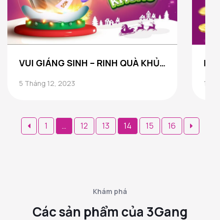
VUI GIÁNG SINH – RINH QUÀ KHỦNG
5 Tháng 12, 2023
17 T
Phân
1
…
12
13
14
15
16
trang
bài
viết
Khám phá
Các sản phẩm của 3Gang