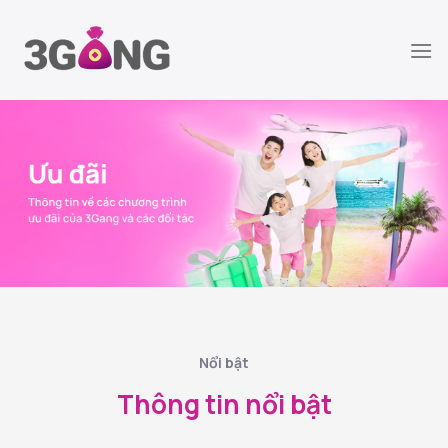
Chuyển
đến
nội
dung
Nổi bật
Thông tin nổi bật