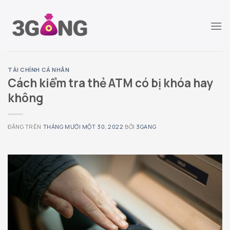
Chuyển
đến
nội
dung
TÀI CHÍNH CÁ NHÂN
Cách kiểm tra thẻ ATM có bị khóa hay
không
ĐĂNG TRÊN
THÁNG MƯỜI MỘT 30, 2022
BỞI
3GANG