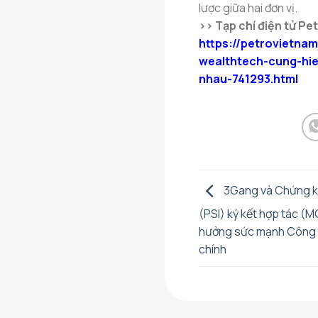
lược giữa hai đơn vị.
>> Tạp chí điện tử Pe
https://petrovietnam
wealthtech-cung-hie
nhau-741293.html
3Gang và Chứng k
(PSI) ký kết hợp tác (
hưởng sức mạnh Công 
chính