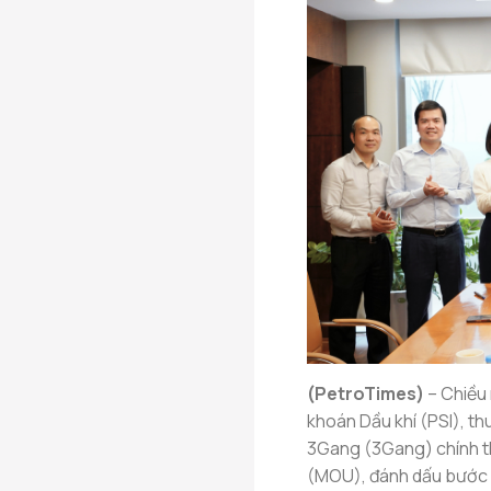
(PetroTimes)
–
Chiều 
khoán Dầu khí (PSI), th
3Gang (3Gang) chính th
(MOU), đánh dấu bước k