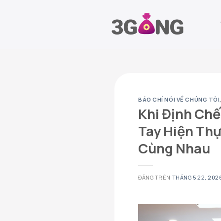
Chuyển
đến
nội
dung
BÁO CHÍ NÓI VỀ CHÚNG TÔI
Khi Định Chế
Tay Hiện Thự
Cùng Nhau
ĐĂNG TRÊN
THÁNG 5 22, 202