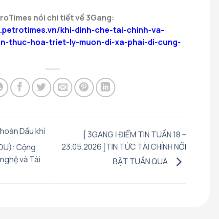
troTimes nói chi tiết về 3Gang:
.petrotimes.vn/khi-dinh-che-tai-chinh-va-
n-thuc-hoa-triet-ly-muon-di-xa-phai-di-cung-
hoán Dầu khí
[ 3GANG | ĐIỂM TIN TUẦN 18 –
23.05.2026 ]TIN TỨC TÀI CHÍNH NỔI
MOU): Cộng
nghệ và Tài
BẬT TUẦN QUA