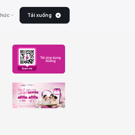
Tải xuống
thức