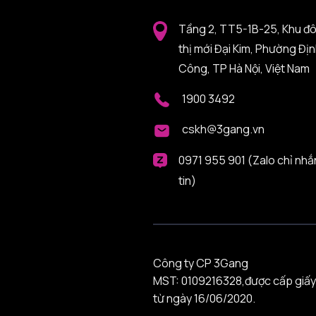
Tầng 2, TT5-1B-25, Khu đ
thị mới Đại Kim, Phường Đị
Công, TP Hà Nội, Việt Nam
1900 3492
cskh@3gang.vn
0971 955 901 (Zalo chỉ nhắ
tin)
Công ty CP 3Gang
MST: 0109216328,được cấp giấy
từ ngày 16/06/2020.