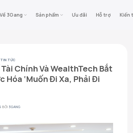
Về 3Gang
Sản phẩm
Ưu đãi
Hỗ trợ
Kiến 
,
TIN TỨC
 Tài Chính Và WealthTech Bắt
c Hóa ‘Muốn Đi Xa, Phải Đi
6
BỞI
3GANG