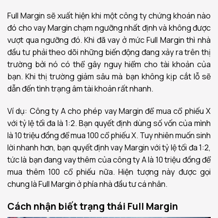
Full Margin sẽ xuất hiện khi một công ty chứng khoán nào
đó cho vay Margin chạm ngưỡng nhất định và không được
vượt qua ngưỡng đó. Khi đã vay ở mức Full Margin thì nhà
đầu tư phải theo dõi những biến động đang xảy ra trên thị
trường bởi nó có thể gây nguy hiểm cho tài khoản của
bạn. Khi thị trường giảm sâu mà bạn không kịp cắt lỗ sẽ
dẫn đến tình trạng âm tài khoản rất nhanh.
Ví dụ: Công ty A cho phép vay Margin để mua cổ phiếu X
với tỷ lệ tối đa là 1:2. Bạn quyết định dùng số vốn của mình
là 10 triệu đồng để mua 100 cổ phiếu X. Tuy nhiên muốn sinh
lời nhanh hơn, bạn quyết định vay Margin với tỷ lệ tối đa 1:2,
tức là bạn đang vay thêm của công ty A là 10 triệu đồng để
mua thêm 100 cổ phiếu nữa. Hiện tượng này được gọi
chung là Full Margin ở phía nhà đầu tư cá nhân.
Cách nhận biết trạng thái Full Margin