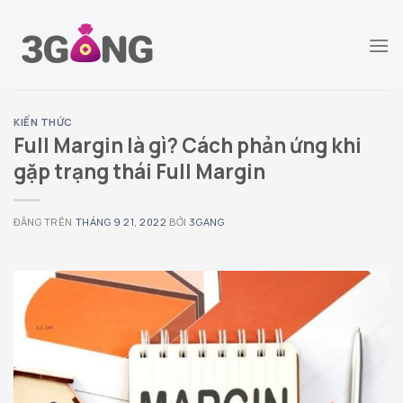
Chuyển
đến
nội
dung
KIẾN THỨC
Full Margin là gì? Cách phản ứng khi
gặp trạng thái Full Margin
ĐĂNG TRÊN
THÁNG 9 21, 2022
BỞI
3GANG