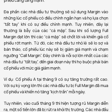
phiếu càng tăng mạnh.
Đa phần các nhà đầu tư thường sẽ sử dụng Margin vào
những lúc cổ phiếu có điều chỉnh ngắn hạn và họ lựa chọn
“tất tay” khi có sự điều chỉnh mạnh. Tuy nhiên, đây lại
thường là bẫy của các “cá mập”. Sau khi số lượng Full
Margin đạt lớn thì các “cá mập” sẽ chốt lời và khiến giá cổ
phiếu rớt mạnh.
Từ đó, các nhà đầu tư nhỏ lẻ sẽ lo sợ và
bán tháo, cổ phiếu lúc này sẽ bị giảm giá mạnh và chạm
ngưỡng “Call Margin”. Đây chính là nỗi sợ lớn nhất của các
nhà đầu tư “tất tay”, đến giai đoạn này thì họ buộc phải bán
cổ phiếu với mức giá giảm mạnh.
Ví dụ: Cổ phiếu A tại tháng 9 có sự tăng trưởng rất cao.
Với sự kỳ vọng lớn thì các nhà đầu tư bị Full Margin đã mua
cổ phiếu và khiến nó tăng “kịch trần” mỗi ngày.
Tuy nhiên, vào cuối tháng 9 thì hiện tượng rũ Margin diễn
ra, một số tiền lớn đã bị rút ra khỏi thị trường. Các nhà đầu