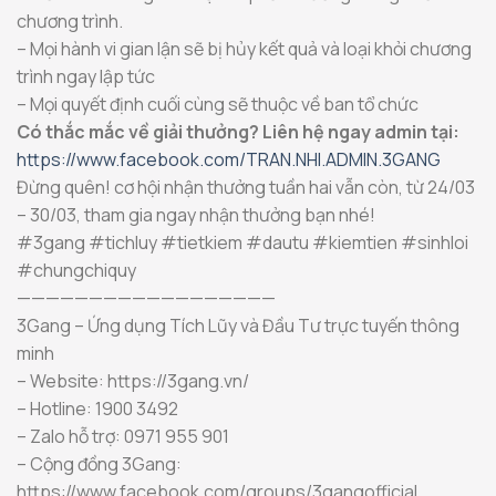
chương trình.
– Mọi hành vi gian lận sẽ bị hủy kết quả và loại khỏi chương
trình ngay lập tức
– Mọi quyết định cuối cùng sẽ thuộc về ban tổ chức
Có thắc mắc về giải thưởng? Liên hệ ngay admin tại:
https://www.facebook.com/TRAN.NHI.ADMIN.3GANG
Đừng quên! cơ hội nhận thưởng tuần hai vẫn còn, từ 24/03
– 30/03, tham gia ngay nhận thưởng bạn nhé!
#3gang #tichluy #tietkiem #dautu #kiemtien #sinhloi
#chungchiquy
——————————————————
3Gang – Ứng dụng Tích Lũy và Đầu Tư trực tuyến thông
minh
– Website: https://3gang.vn/
– Hotline: 1900 3492
– Zalo hỗ trợ: 0971 955 901
– Cộng đồng 3Gang:
https://www.facebook.com/groups/3gangofficial