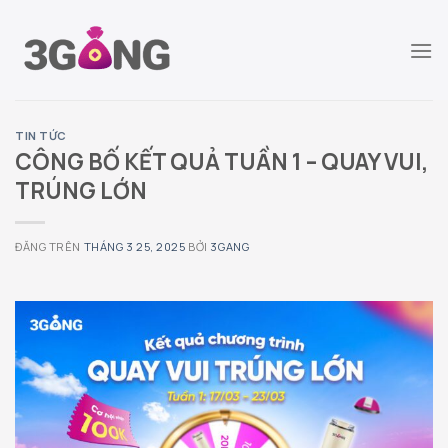
Chuyển
đến
nội
dung
TIN TỨC
CÔNG BỐ KẾT QUẢ TUẦN 1 – QUAY VUI,
TRÚNG LỚN
ĐĂNG TRÊN
THÁNG 3 25, 2025
BỞI
3GANG