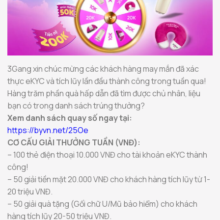
3Gang xin chúc mừng các khách hàng may mắn đã xác
thực eKYC và tích lũy lần đầu thành công trong tuần qua!
Hàng trăm phần quà hấp dẫn đã tìm được chủ nhân, liệu
bạn có trong danh sách trúng thưởng?
Xem danh sách quay số ngay tại:
https://byvn.net/25Oe
CƠ CẤU GIẢI THƯỞNG TUẦN (VNĐ):
– 100 thẻ điện thoại 10.000 VNĐ cho tài khoản eKYC thành
công!
– 50 giải tiền mặt 20.000 VNĐ cho khách hàng tích lũy từ 1-
20 triệu VNĐ.
– 50 giải quà tặng (Gối chữ U/Mũ bảo hiểm) cho khách
hàng tích lũy 20-50 triệu VNĐ.