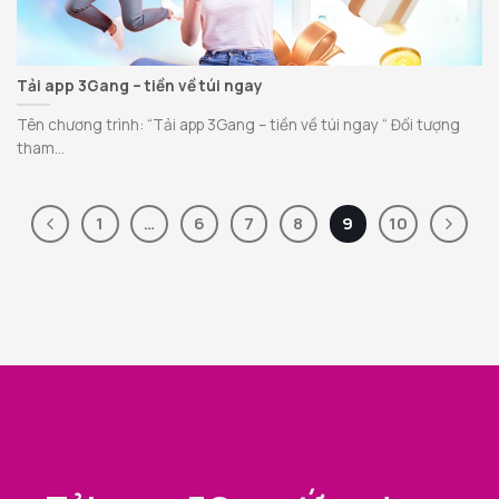
Tải app 3Gang – tiền về túi ngay
Tên chương trình: “Tải app 3Gang – tiền về túi ngay “ Đối tượng
tham...
1
…
6
7
8
9
10