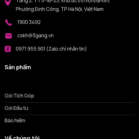
Tầng 2, TT5-1B-25, Khu đô thị mới Đại Kim,
Phường Định Công, TP Hà Nội, Việt Nam
1900 3492
cskh@3gang.vn
0971 955 901 (Zalo chỉ nhắn tin)
Sản phẩm
Gói Tích Góp
Gói Đầu tư
Bảo hiểm
Về chúng tôi