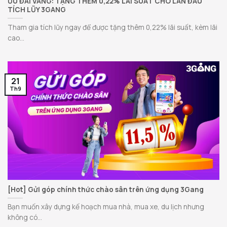
ƯU ĐÃI VÀNG: TẶNG THÊM 0,22% LÃI SUẤT CHO LẦN ĐẦU
TÍCH LŨY 3GANG
Tham gia tích lũy ngay để được tặng thêm 0,22% lãi suất, kèm lãi
cao...
21
Th9
[Hot] Gửi góp chính thức chào sân trên ứng dụng 3Gang
Bạn muốn xây dựng kế hoạch mua nhà, mua xe, du lịch nhưng
không có...