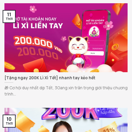
11
Th11
[Tặng ngay 200K Lì Xì Tết] nhanh tay kẻo hết
🎁 Cơ hội duy nhất dịp Tết, 3Gang xin trân trọng giới thiệu chương
trình...
10
Th11