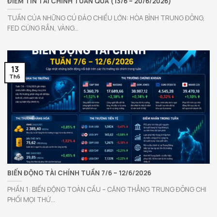
ĐIỂM TIN TÀI CHÍNH TUẦN QUA (13/6 – 20/6/2026)
TUẦN CỦA NHỮNG CÚ ĐẢO CHIỀU LỚN: HÒA BÌNH TRUNG ĐÔNG,
FED CỨNG RẮN, VÀNG...
13
Th6
BIẾN ĐỘNG TÀI CHÍNH TUẦN 7/6 – 12/6/2026
PHẦN 1: BIẾN ĐỘNG TOÀN CẦU – CĂNG THẲNG TRUNG ĐÔNG CHI
PHỐI MỌI THỨ...