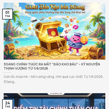
01
Th6
3GANG CHÍNH THỨC RA MẮT “ĐẢO KHO BÁU” – KỶ NGUYÊN
THỊNH VƯỢNG TỪ 1/6/2026
Cơn lốc mùa hè – Mở rương vàng, rinh quà cực chất Từ 1/6/2026,
3Gang...
24
Th5