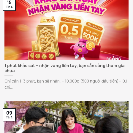
15
Th4
1 phút khảo sát – nhận vàng liền tay, bạn sẵn sàng tham gia
chưa
Chỉ cần 1-3 phút, bạn sẽ nhận: – 10.000đ (500 người đầu tiên)– 0.1
chỉ...
09
Th4