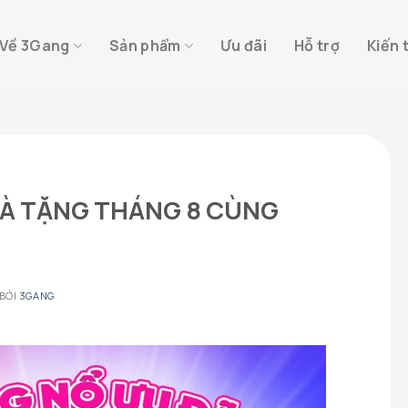
Về 3Gang
Sản phẩm
Ưu đãi
Hỗ trợ
Kiến 
À TẶNG THÁNG 8 CÙNG
BỞI
3GANG