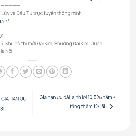
——————
 Lũy và Đầu Tư trực tuyến thông minh
.vn/
01
5, Khu đô thị mới Đại Kim, Phường Đại Kim, Quận
à Nội.
Gia hạn ưu đãi, sinh lời 10,5%/năm +
 GIA HẠN ƯU
tặng thêm 1% lãi
8!