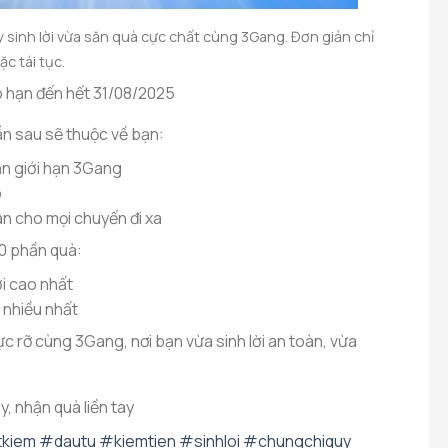
y sinh lời vừa săn quà cực chất cùng 3Gang. Đơn giản chỉ
ặc tái tục.
ó hạn đến hết 31/08/2025
n sau sẽ thuộc về bạn:
n giới hạn 3Gang
p
àn cho mọi chuyến đi xa
0 phần quà:
i cao nhất
 nhiều nhất
 rỡ cùng 3Gang, nơi bạn vừa sinh lời an toàn, vừa
, nhận quà liền tay
tkiem
#dautu
#kiemtien
#sinhloi
#chungchiquy