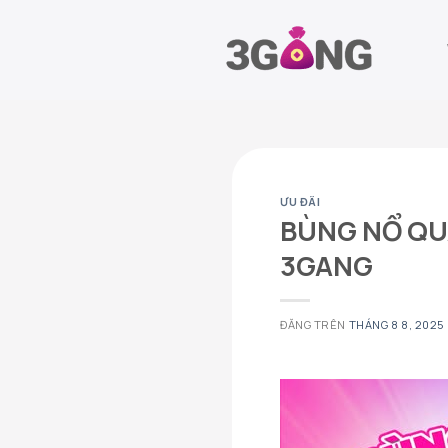
Chuyển
đến
nội
dung
ƯU ĐÃI
BÙNG NỔ QU
3GANG
ĐĂNG TRÊN
THÁNG 8 8, 2025