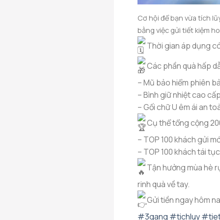
Cơ hội để bạn vừa tích lũ
bằng việc gửi tiết kiệm ho
Thời gian áp dụng c
Các phần quà hấp dẫ
– Mũ bảo hiểm phiên bả
– Bình giữ nhiệt cao cấ
– Gối chữ U êm ái an to
Cụ thể tổng cộng 20
– TOP 100 khách gửi mớ
– TOP 100 khách tái tục
Tận hưởng mùa hè rực
rinh quà về tay.
Gửi tiền ngay hôm nay
#3gang
#tichluy
#tie