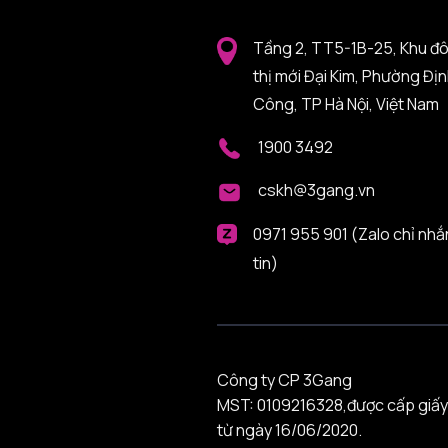
Tầng 2, TT5-1B-25, Khu đ
thị mới Đại Kim, Phường Đị
Công, TP Hà Nội, Việt Nam
1900 3492
cskh@3gang.vn
0971 955 901 (Zalo chỉ nhắ
tin)
Công ty CP 3Gang
MST: 0109216328,được cấp giấy
từ ngày 16/06/2020.