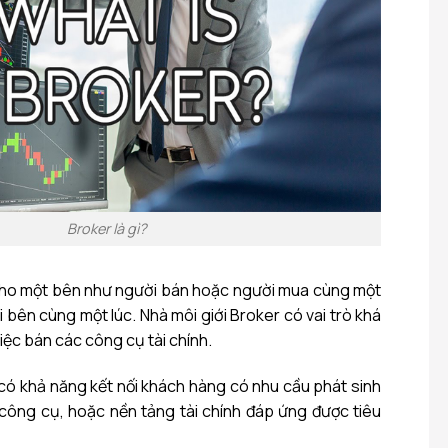
Broker là gì?
 cho một bên như người bán hoặc người mua cùng một
i bên cùng một lúc. Nhà môi giới Broker có vai trò khá
việc bán các công cụ tài chính.
có khả năng kết nối khách hàng có nhu cầu phát sinh
công cụ, hoặc nền tảng tài chính đáp ứng được tiêu