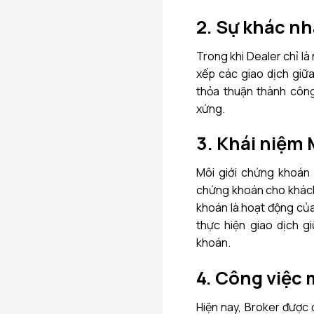
2. Sự khác nh
Trong khi Dealer chỉ là
xếp các giao dịch giữ
thỏa thuận thành côn
xứng.
3. Khái niệm 
Môi giới chứng khoán 
chứng khoán cho khách 
khoán là hoạt động của
thực hiện giao dịch g
khoán.
4. Công việc 
Hiện nay, Broker được 