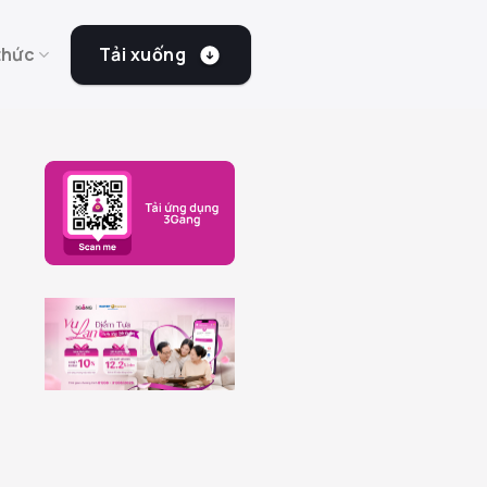
Tải xuống
thức