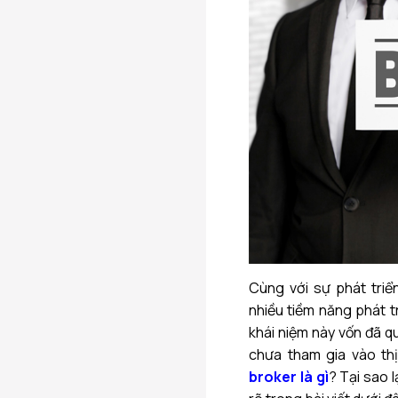
Cùng với sự phát tri
nhiều tiềm năng phát t
khái niệm này vốn đã q
chưa tham gia vào thị
broker là gì
? Tại sao 