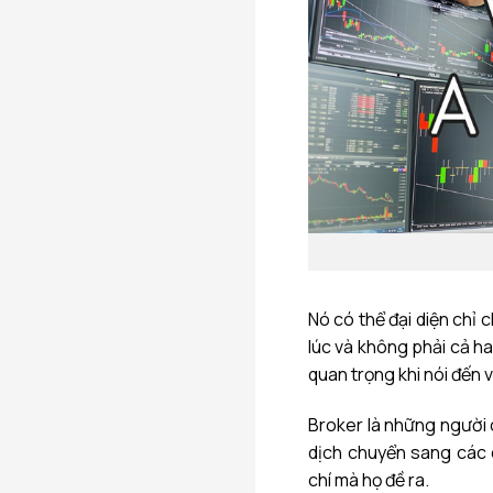
Nó có thể đại diện chỉ
lúc và không phải cả ha
quan trọng khi nói đến 
Broker là những người 
dịch chuyển sang các 
chí mà họ đề ra.