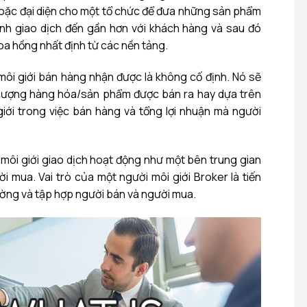
hoặc đại diện cho một tổ chức để đưa những sản phẩm
chính giao dịch đến gần hơn với khách hàng và sau đó
oa hồng nhất định từ các nền tảng.
ôi giới bán hàng nhận được là không cố định. Nó sẽ
o lượng hàng hóa/sản phẩm được bán ra hay dựa trên
iới trong việc bán hàng và tổng lợi nhuận mà người
môi giới giao dịch hoạt động như một bên trung gian
i mua. Vai trò của một người môi giới Broker là tiến
ường và tập hợp người bán và người mua.