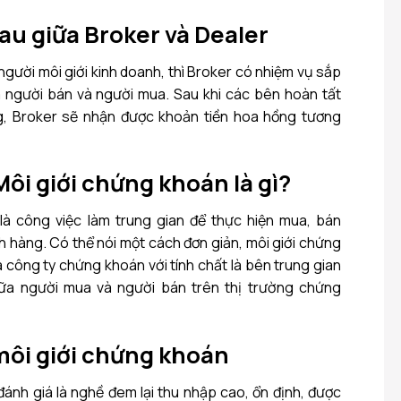
au giữa Broker và Dealer
 người môi giới kinh doanh, thì Broker có nhiệm vụ sắp
a người bán và người mua. Sau khi các bên hoàn tất
g, Broker sẽ nhận được khoản tiền hoa hồng tương
Môi giới chứng khoán là gì?
là công việc làm trung gian để thực hiện mua, bán
hàng. Có thể nói một cách đơn giản, môi giới chứng
 công ty chứng khoán với tính chất là bên trung gian
iữa người mua và người bán trên thị trường chứng
môi giới chứng khoán
đánh giá là nghề đem lại thu nhập cao, ổn định, được