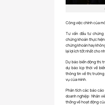
Công việc chính của mô
Tư vấn đầu tư chứng k
chứng khoán thực hiện
chứng khoán hay không
lại lợi ích tốt nhất cho n
Dự báo biến động thị 
dự báo kịp thời về bi
thông tin về thị trườn
vụ của mình.
Phân tích các báo cáo 
doanh nghiệp: Nhân viê
thống về hoạt động của