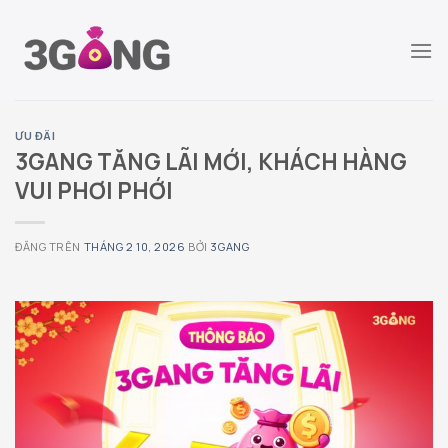
Chuyển
đến
nội
dung
ƯU ĐÃI
3GANG TĂNG LÃI MỚI, KHÁCH HÀNG
VUI PHƠI PHỚI
ĐĂNG TRÊN
THÁNG 2 10, 2026
BỞI
3GANG