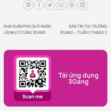
KHAI XUÂN PHÚ QUÝ, NHẬN
BẢN TIN THỊ TRƯỜNG
LÃI NHƯ Ý CÙNG 3GANG
3GANG – TUẦN 1/THÁNG 2