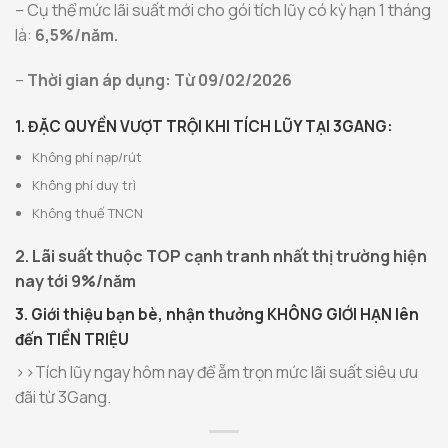
– Cụ thể mức lãi suất mới cho gói tích lũy có kỳ hạn 1 tháng
là:
6,5%/năm.
–
Thời gian áp dụng: Từ 09/02/2026
1. ĐẶC QUYỀN VƯỢT TRỘI KHI TÍCH LŨY TẠI 3GANG:
Không phí nạp/rút
Không phí duy trì
Không thuế TNCN
2. Lãi suất thuộc TOP cạnh tranh nhất thị trường hiện
nay tới 9%/năm
3. Giới thiệu bạn bè, nhận thưởng KHÔNG GIỚI HẠN lên
đến TIỀN TRIỆU
>>Tích lũy ngay hôm nay để ẵm trọn mức lãi suất siêu ưu
đãi từ 3Gang.