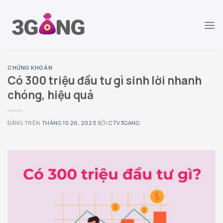
Chuyển
đến
nội
dung
CHỨNG KHOÁN
Có 300 triệu đầu tư gì sinh lời nhanh
chóng, hiệu quả
ĐĂNG TRÊN
THÁNG 10 26, 2023
BỞI
CTV3GANG