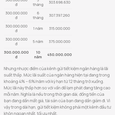
303.698.630
đ
tháng
300.000.000
6
307.397.260
đ
tháng
300.000.000
1 năm
315.000.000
đ
300.000.000
5 năm
375.000.000
đ
300.000.000
10
450.000.000
đ
năm
Nhưng nhược điểm của kênh gửi tiết kiệm ngân hàng là lãi
suất thấp. Mức lãi suất của ngân hàng hiện tại đang trong
khoảng 4% – 6%/năm với kỳ hạn từ 12 tháng trở xuống.
Mức lãi này thấp hơn so với vấn đề lạm phát đang tăng cao
mỗi năm. Nghĩa là nếu trong thời gian dài, đồng tiền của
bạn đang dần mất giá, tài sản của bạn đang dần giảm đi. Vì
vậy trong dài hạn, gửi tiết kiệm không phải một kênh đầu tư
khôn ngoan nhất, tối ưu nhất.