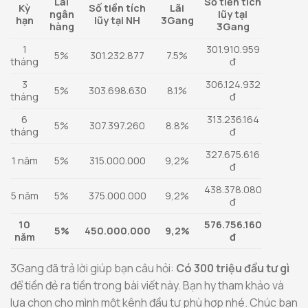
Lãi
Số tiền tích
Kỳ
Số tiền tích
Lãi
ngân
lũy tại
hạn
lũy tại NH
3Gang
hàng
3Gang
1
301.910.959
5%
301.232.877
7.5%
tháng
đ
3
306.124.932
5%
303.698.630
8.1%
tháng
đ
6
313.236.164
5%
307.397.260
8.8%
tháng
đ
327.675.616
1 năm
5%
315.000.000
9,2%
đ
438.378.080
5 năm
5%
375.000.000
9,2%
đ
10
576.756.160
5%
450.000.000
9,2%
năm
đ
3Gang đã trả lời giúp bạn câu hỏi:
Có
300 triệu đầu tư gì
để tiền đẻ ra tiền trong bài viết này. Bạn hy tham khảo và
lựa chọn cho mình một kênh đầu tư phù hợp nhé. Chúc bạn