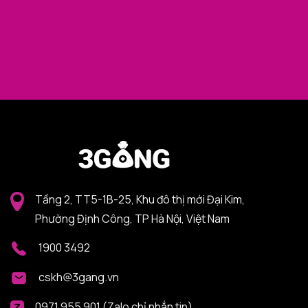
Tầng 2, TT5-1B-25, Khu đô thị mới Đại Kim,
Phường Định Công, TP Hà Nội, Việt Nam
1900 3492
cskh@3gang.vn
0971 955 901 (Zalo chỉ nhắn tin)