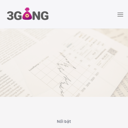
Chuyển
đến
nội
dung
Tài chính cá nhân
Cập nhật các kiến thức và thông tin mới
nhất về thị trường đầu tư tài chính
Nổi bật