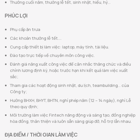
Thưởng cuối năm, thưởng lễ tết, sinh nhật, hiếu, hỷ…
PHÚC LỢI
Phụ cấp ăn trưa
Các khoản thưởng lễ tết….
Cung cấp thiết bị làm việc: laptop, máy tính, tài liệu.
Đào tạo trực tiếp về chuyên môn công việc.
Đánh giá năng xuất công việc để cân nhắc thăng chức và điều
chỉnh lương định kỳ, hoặc trước hạn khi kết quả làm việc xuất
sắc;
Tham gia các hoạt động sinh nhật, du lịch, teambuilding… của
Công ty;
Hưởng BHXH, BHYT, BHTN, nghỉ phép năm (12 – 14 ngày), nghỉ Lễ
theo quy định;
Môi trường làm việc Fintech năng động và sáng tạo, đồng nghiệp
hòa đồng, thân thiện và luôn sẵn sàng giúp đỡ, hỗ trợ lẫn nhau.
ĐỊA ĐIỂM / THỜI GIAN LÀM VIỆC