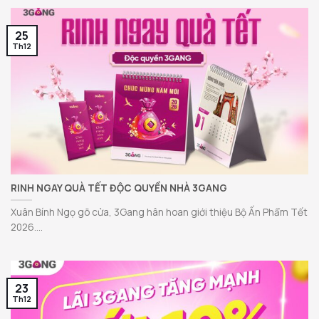
25
Th12
RINH NGAY QUÀ TẾT ĐỘC QUYỀN NHÀ 3GANG
Xuân Bính Ngọ gõ cửa, 3Gang hân hoan giới thiệu Bộ Ấn Phẩm Tết
2026....
23
Th12