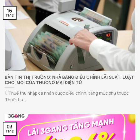
16
Th12
BẢN TIN THỊ TRƯỜNG: NHÀ BĂNG ĐIỀU CHỈNH LÃI SUẤT, LUẬT
CHƠI MỚI CỦA THƯƠNG MẠI ĐIỆN TỬ
1. Thuế thu nhập cá nhân được điều chỉnh, tăng mức phụ thuộc
Thuế thu...
03
Th12