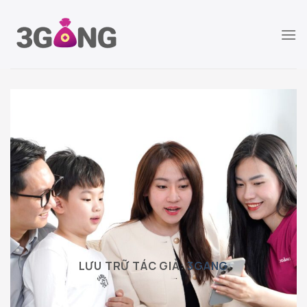
Chuyển
đến
nội
dung
LƯU TRỮ TÁC GIẢ:
3GANG