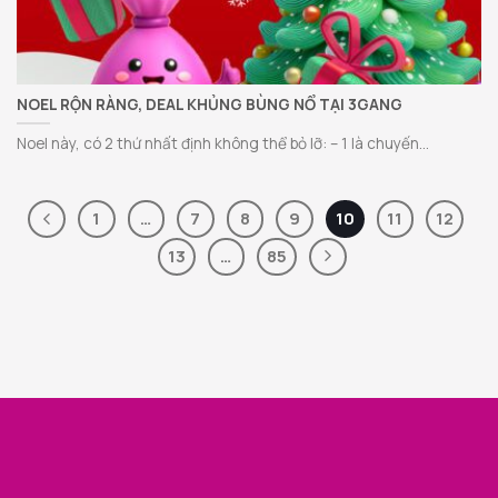
NOEL RỘN RÀNG, DEAL KHỦNG BÙNG NỔ TẠI 3GANG
Noel này, có 2 thứ nhất định không thể bỏ lỡ: – 1 là chuyến...
1
…
7
8
9
10
11
12
13
…
85