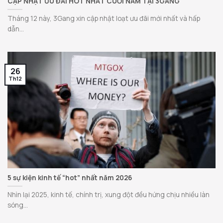
CẬP NHẬT ƯU ĐÃI HOT NHẤT CUỐI NĂM TẠI 3GANG
Tháng 12 này, 3Gang xin cập nhật loạt ưu đãi mới nhất và hấp
dẫn...
26
Th12
5 sự kiện kinh tế “hot” nhất năm 2026
Nhìn lại 2025, kinh tế, chính trị, xung đột đều hứng chịu nhiều làn
sóng...