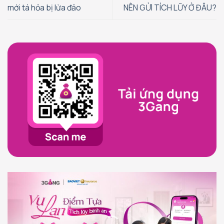
mới tá hỏa bị lừa đảo
NÊN GỬI TÍCH LŨY Ở ĐÂU?