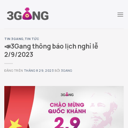
Chuyển
đến
nội
dung
TIN 3GANG
,
TIN TỨC
📣3Gang thông báo lịch nghỉ lễ
2/9/2023
ĐĂNG TRÊN
THÁNG 8 29, 2023
BỞI
3GANG