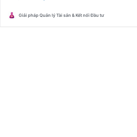
nên
mở
Giải pháp Quản lý Tài sản & Kết nối Đầu tư
tài
khoản
tiết
kiệm
gửi
góp
hay
gửi
tiết
kiệm
thông
thường?