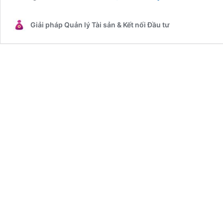
về
đầu
Giải pháp Quản lý Tài sản & Kết nối Đầu tư
tư
chứng
chỉ
quỹ
cho
người
mới
bắt
đầu