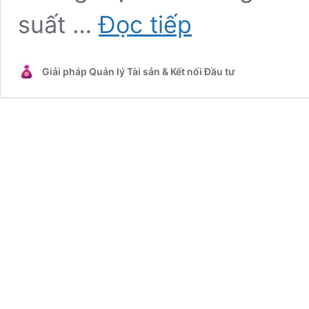
So
suất …
Đọc tiếp
sánh
lãi
suất
Giải pháp Quản lý Tài sản & Kết nối Đầu tư
cho
vay
ngân
hàng
hiện
nay
–
Bảng
cập
nhật
lãi
suất
cho
vay
mới
nhất
năm