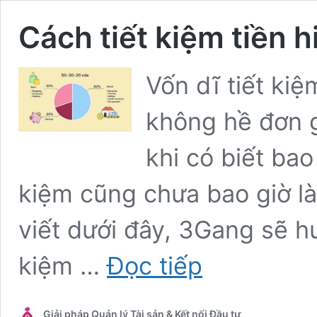
Cách tiết kiệm tiền 
Vốn dĩ tiết ki
không hề đơn gi
khi có biết bao
kiệm cũng chưa bao giờ l
viết dưới đây, 3Gang sẽ h
Cách
kiệm …
Đọc tiếp
tiết
kiệm
tiền
Giải pháp Quản lý Tài sản & Kết nối Đầu tư
hiệu