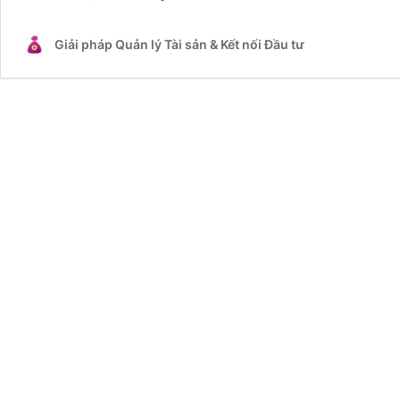
chứng
chỉ
Giải pháp Quản lý Tài sản & Kết nối Đầu tư
quỹ
có
rủi
ro
không?
Theo
các
chuyên
gia