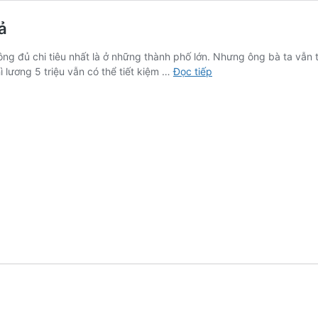
uả
ông đủ chi tiêu nhất là ở những thành phố lớn. Nhưng ông bà ta vẫn t
Cách
hì lương 5 triệu vẫn có thể tiết kiệm …
Đọc tiếp
tiết
kiệm
tiền
lương
5
triệu
hiệu
quả