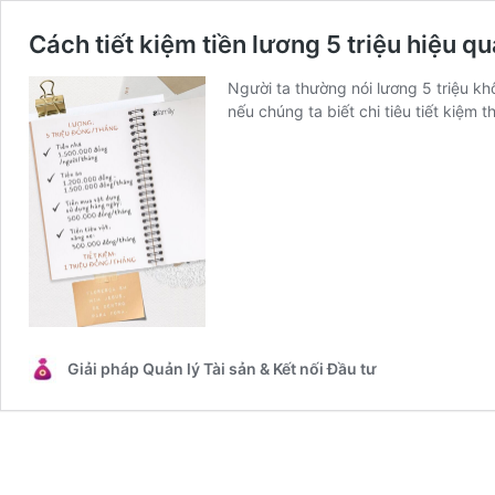
Cách tiết kiệm tiền lương 5 triệu hiệu q
Người ta thường nói lương 5 triệu kh
nếu chúng ta biết chi tiêu tiết kiệm t
Giải pháp Quản lý Tài sản & Kết nối Đầu tư